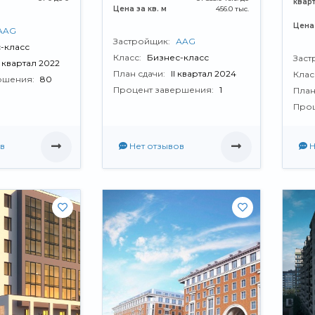
квар
Цена за кв. м
456.0 тыс.
Цена 
АAG
Застройщик:
АAG
-класс
Класс:
Бизнес-класс
Заст
V квартал 2022
План сдачи:
II квартал 2024
Клас
ршения:
80
Процент завершения:
1
План
Проц
в
Нет отзывов
Н