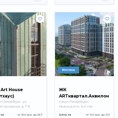
Ипотека
Art House
ЖК
тхаус)
ARTквартал.Аквилон
т-Петербург, ул.
Санкт-Петербург, ​
игородская, д. 7 б
Красуцкого, 6 к1 стр
 за
от 15.4 млн. до 26.7
Цена за
от 11.0 млн. до 11.0