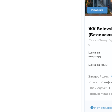
Ипотека
ЖК Belevs
(Белевски
Санкт-Петербур
91
Цена за
квартиру
Цена за кв. м
Застройщик:
Класс:
Комфо
План сдачи:
II
Процент заве
Нет отзыво