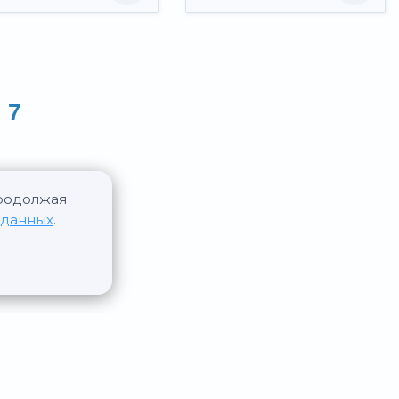
7
Продолжая
 данных
.