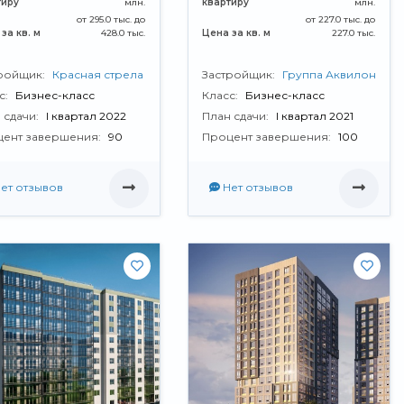
тиру
млн.
квартиру
млн.
от 295.0 тыс. до
от 227.0 тыс. до
за кв. м
428.0 тыс.
Цена за кв. м
227.0 тыс.
ройщик:
Красная стрела
Застройщик:
Группа Аквилон
с:
Бизнес-класс
Класс:
Бизнес-класс
 сдачи:
I квартал 2022
План сдачи:
I квартал 2021
ент завершения:
90
Процент завершения:
100
ет отзывов
Нет отзывов