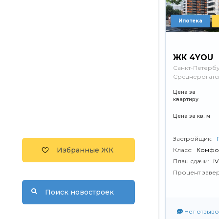
Ипотека
ЖК 4YOU
Санкт-Петербу
Среднерогатск
Цена за
квартиру
Цена за кв. м
Застройщик:
Избранные ЖК
Класс:
Комфо
План сдачи:
I
Процент заве
Поиск новостроек
Нет отзыво