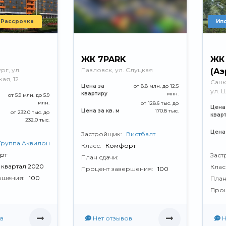
Рассрочка
Ип
ЖК 7PARK
ЖК 
рг, ул.
Павловск, ул. Слуцкая
(Аэ
ая, 12
Санк
Цена за
от 8.8 млн. до 12.5
ул. 
квартиру
млн.
от 5.9 млн. до 5.9
млн.
от 128.6 тыс. до
Цена
Цена за кв. м
170.8 тыс.
от 232.0 тыс. до
квар
232.0 тыс.
Цена 
Застройщик:
Вистбалт
Группа Аквилон
Класс:
Комфорт
рт
Заст
План сдачи:
V квартал 2020
Клас
Процент завершения:
100
ршения:
100
План
Проц
в
Нет отзывов
Н