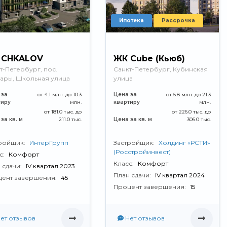
Ипотека
Рассрочка
 CHKALOV
ЖК Cube (Кьюб)
т-Петербург, пос.
Санкт-Петербург, Кубинская
ры, Школьная улица
улица
 за
от 4.1 млн. до 10.3
Цена за
от 5.8 млн. до 21.3
тиру
млн.
квартиру
млн.
от 181.0 тыс. до
от 226.0 тыс. до
за кв. м
211.0 тыс.
Цена за кв. м
306.0 тыс.
ройщик:
ИнтерГрупп
Застройщик:
Холдинг «РСТИ»
(Росстройинвест)
с:
Комфорт
Класс:
Комфорт
 сдачи:
IV квартал 2023
План сдачи:
IV квартал 2024
ент завершения:
45
Процент завершения:
15
ет отзывов
Нет отзывов