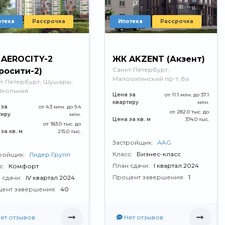
отека
Рассрочка
Ипотека
Рассрочка
AEROCITY-2
ЖК AKZENT (Акзент)
Санкт-Петербург,
росити-2)
Малоохтинский пр-т, 8а
т-Петербург, Шушары,
Школьная
Цена за
от 11.1 млн. до 37.1
квартиру
млн.
 за
от 4.3 млн. до 9.4
от 282.0 тыс. до
тиру
млн.
Цена за кв. м
374.0 тыс.
от 183.0 тыс. до
за кв. м
215.0 тыс.
Застройщик:
АAG
Класс:
Бизнес-класс
ройщик:
Лидер Групп
План сдачи:
I квартал 2024
с:
Комфорт
Процент завершения:
1
 сдачи:
IV квартал 2024
ент завершения:
40
ет отзывов
Нет отзывов