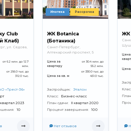
Ипотека
Рассрочка
ky Club
ЖК Botanica
ЖК
Санк
й Клаб)
(Ботаника)
Шуша
г, ул. Седова,
Санкт-Петербург,
Аптекарский проспект, 5
Цена
квар
от 6.2 млн. до 12.7
Цена за
от 30.4 млн. до
млн.
квартиру
55.2 млн.
Цена 
от 256.0 тыс. до
от 330.0 тыс. до
312.0 тыс.
Цена за кв. м
451.0 тыс.
Заст
Клас
АО «Трест-36»
Застройщик:
Эталон
План
рт
Класс:
Бизнес-класс
Проц
I квартал 2023
План сдачи:
II квартал 2020
ршения:
10
Процент завершения:
100
в
Нет отзывов
Н