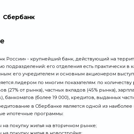
Сбербанк
е
к России» - крупнейший банк, действующий на террит
ю подразделений: его отделения есть практически в к
ным: его учредителем и основным акционером выступ
яется лидером по многим показателям: по количеству 
ивов (27% от рынка), частных вкладов (45% рынка), зар
.), банкоматов (более 19 000), кредитов, выданных част
едитование в Сбербанке является одной из наиболее 
ые ипотечные программы:
 на покупку жилья на вторичном рынке;
 на покупку жилья в новостройке;