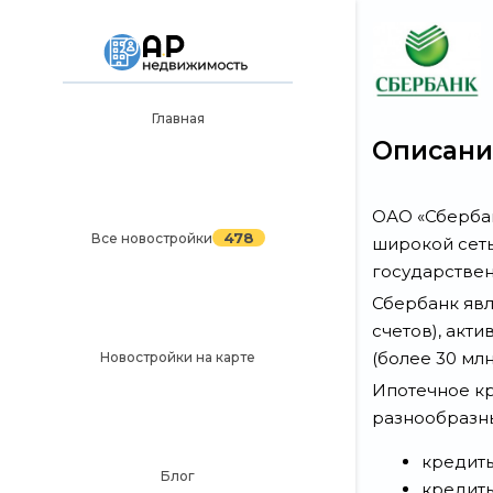
Главная
Главная
Описани
478
Все новостройки
ОАО «Сбербан
Новостройки на карте
478
Все новостройки
широкой сеть
Блог
государствен
Сбербанк явл
Черный список ЖК
счетов), акт
Рекламодателям
(более 30 млн
Новостройки на карте
Ипотечное кр
Политика конфиденциальности
разнообразн
Карта сайта
кредиты
Блог
кредиты