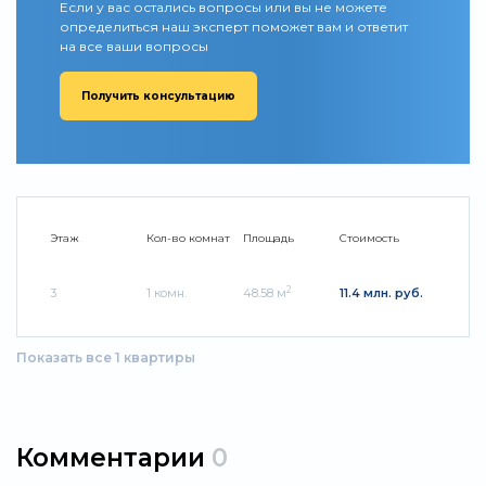
Если у вас остались вопросы или вы не можете
определиться наш эксперт поможет вам и ответит
на все ваши вопросы
Получить консультацию
Этаж
Кол-во комнат
Площадь
Стоимость
2
3
1 комн.
48.58 м
11.4 млн. руб.
Показать все 1 квартиры
Комментарии
0