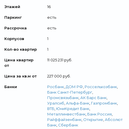
Этажей
16
Паркинг
есть
Рассрочка
есть
Корпусов
1
Кол-во квартир
1
Цена квартир
11 025 231 руб.
от
Цена за кв.м от
227 000 руб.
Банки
Росбанк
,
ДОМ РФ
,
Россельхозбанк
,
Банк Санкт-Петербург
,
Промсвязьбанк
,
АК Барс Банк
,
Уралсиб
,
Альфа-Банк
,
Газпромбанк
,
ВТБ
,
ЮниКредит Банк
,
Металлинвестбанк
,
Банк Россия
,
Райффайзенбанк
,
Открытие
,
Абсолют
Банк
,
Сбербанк