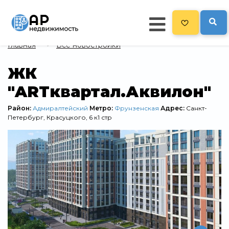
Главная
Все новостройки
Главная
ЖК
"ARTквартал.Аквилон"
478
Все новостройки
Новостройки на карте
Район:
Адмиралтейский
Метро:
Фрунзенская
Адрес:
Санкт-
Петербург, ​Красуцкого, 6 к1 стр
Блог
Черный список ЖК
Рекламодателям
Политика конфиденциальности
Карта сайта