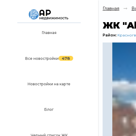
Главная
В
ЖК "Al
Главная
Район:
Красног
Главная
478
Все новостройки
478
Все новостройки
Новостройки на карте
Блог
Новостройки на карте
Черный список ЖК
Рекламодателям
Политика конфиденциальности
Блог
Карта сайта
Черный список ЖК