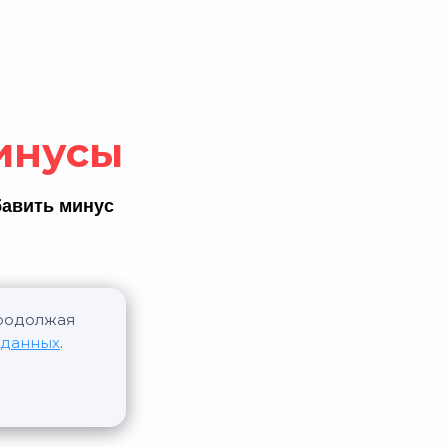
инусы
авить минус
Продолжая
 данных
.