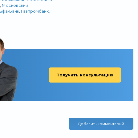
,
Московский
ьфа-Банк
,
Газпромбанк
,
Получить консультацию
Добавить комментарий