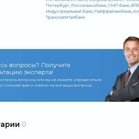
Петербург
,
Россельхозбанк
,
СМП Банк
,
ВТБ
Индустриальный банк
,
Райффайзенбанк
,
Ал
Транскапиталбанк
сь вопросы? Получите
ьтацию эксперта!
 остались вопросы или вы не можете определиться
т поможет вам и ответит на все ваши вопросы
тарии
0