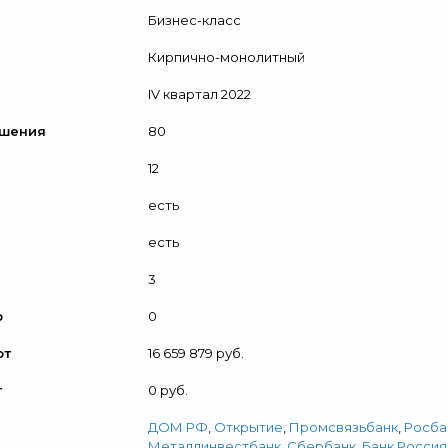
Бизнес-класс
Кирпично-монолитный
IV квартал 2022
ршения
80
12
есть
есть
3
р
0
от
16 659 879 руб.
т
0 руб.
ДОМ РФ
,
Открытие
,
Промсвязьбанк
,
Росба
Металлинвестбанк
,
Сбербанк
,
Банк Россия