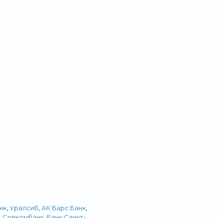
нк
,
Уралсиб
,
АК Барс Банк
,
,
Совкомбанк
,
Банк Санкт-