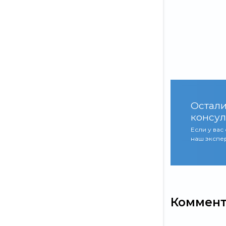
Остали
консул
Если у вас
наш экспер
Коммен