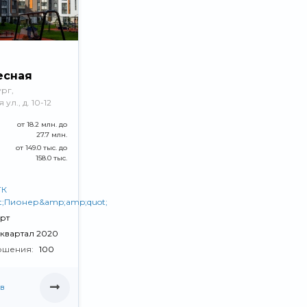
есная
рг,
л., д. 10-12
от 18.2 млн. до
27.7 млн.
от 149.0 тыс. до
158.0 тыс.
ГК
t;Пионер&amp;amp;quot;
рт
II квартал 2020
ршения:
100
в