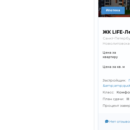
Ипотека
ЖК LIFE-Л
Санкт-Петербу
Новолитовская у
Цена за
квартиру
Цена за кв. м
Застройщик:
&amp;amp;quo
Класс:
Комфо
План сдачи:
I
Процент заве
Нет отзыво