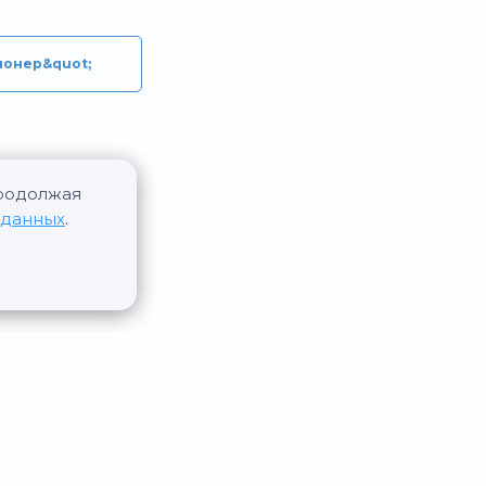
ионер&quot;
Продолжая
 данных
.