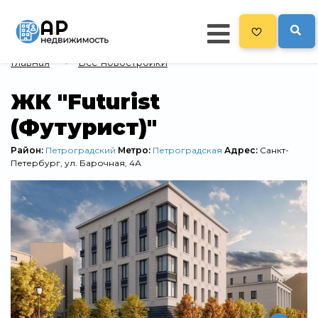
Главная
Все новостройки
Главная
ЖК "Futurist
(Футурист)"
478
Все новостройки
Новостройки на карте
Район:
Петроградский
Метро:
Петроградская
Адрес:
Санкт-
Петербург, ул. Барочная, 4А
Блог
Черный список ЖК
Рекламодателям
Политика конфиденциальности
Карта сайта