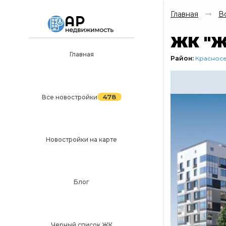
Главная
В
ЖК "Ж
Главная
Район:
Краснос
Главная
478
Все новостройки
478
Все новостройки
Новостройки на карте
Блог
Новостройки на карте
Черный список ЖК
Рекламодателям
Политика конфиденциальности
Блог
Карта сайта
Черный список ЖК