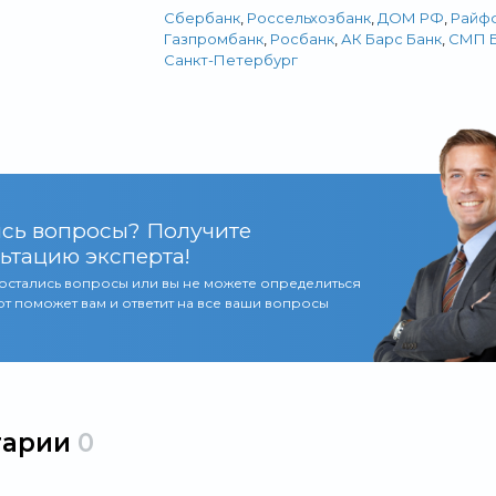
Сбербанк
,
Россельхозбанк
,
ДОМ РФ
,
Райф
Газпромбанк
,
Росбанк
,
АК Барс Банк
,
СМП Б
Санкт-Петербург
сь вопросы? Получите
ьтацию эксперта!
 остались вопросы или вы не можете определиться
т поможет вам и ответит на все ваши вопросы
тарии
0