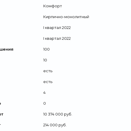
Комфорт
Кирпично-монолитный
I квартал 2022
I квартал 2022
ршения
100
10
есть
есть
4
р
0
от
10 374 000 руб.
т
214 000 руб.