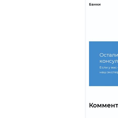
Банки
Остали
консул
Если у вас
наш экспер
Коммен