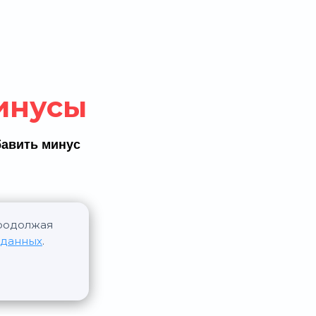
инусы
авить минус
Продолжая
 данных
.