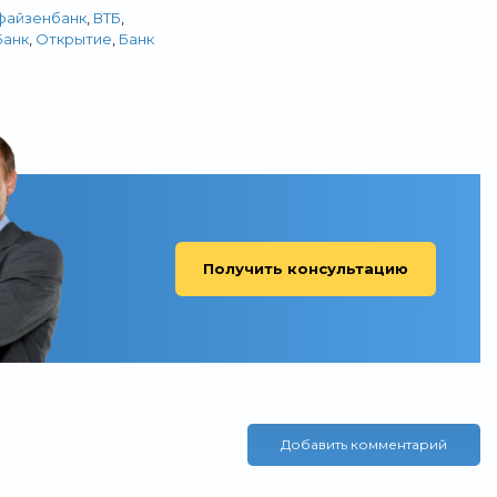
файзенбанк
,
ВТБ
,
анк
,
Открытие
,
Банк
Получить консультацию
Добавить комментарий