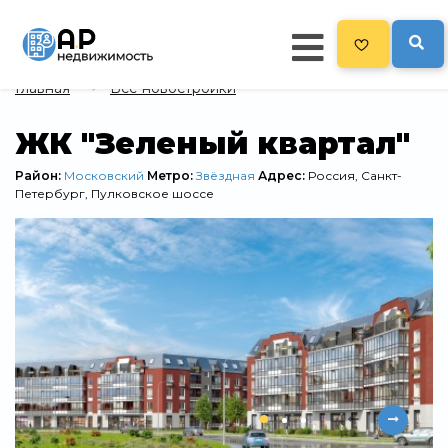
Главная
Все новостройки
Главная
ЖК "Зеленый квартал"
478
Все новостройки
Район:
Московский
Метро:
Звёздная
Адрес:
Россия, Санкт-
Петербург, Пулковское шоссе
Новостройки на карте
Блог
Черный список ЖК
Рекламодателям
Политика конфиденциальности
Карта сайта