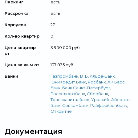
Паркинг
есть
Рассрочка
есть
Корпусов
27
Кол-во квартир
0
Цена квартир
3 900 000 руб.
от
Цена за кв.м от
137 835 руб.
Банки
Газпромбанк
,
ВТБ
,
Альфа-Банк
,
ЮниКредит Банк
,
Росбанк
,
АК Барс
Банк
,
Банк Санкт-Петербург
,
Россельхозбанк
,
Сбербанк
,
Транскапиталбанк
,
Уралсиб
,
Абсолют
Банк
,
Совкомбанк
,
Райффайзенбанк
,
Открытие
Документация