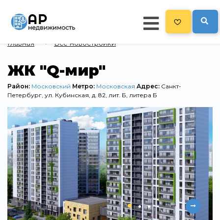
Главная
Все новостройки
Главная
ЖК "Q-мир"
478
Все новостройки
Район:
Московский
Метро:
Московская
Адрес:
Санкт-
Петербург, ул. Кубинская, д. 82, лит. Б, литера Б
Новостройки на карте
Блог
Черный список ЖК
Рекламодателям
Политика конфиденциальности
Карта сайта