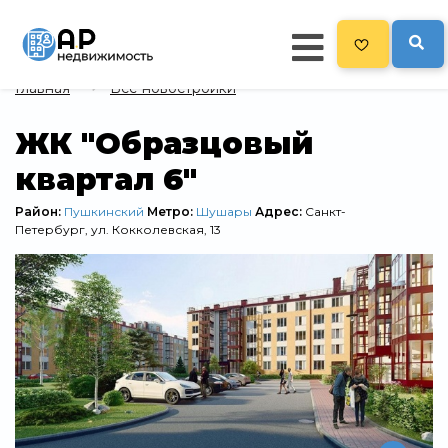
Главная
Все новостройки
Главная
ЖК "Образцовый
квартал 6"
478
Все новостройки
Новостройки на карте
Район:
Пушкинский
Метро:
Шушары
Адрес:
Санкт-
Петербург, ул. Кокколевская, 13
Блог
Черный список ЖК
Рекламодателям
Политика конфиденциальности
Карта сайта