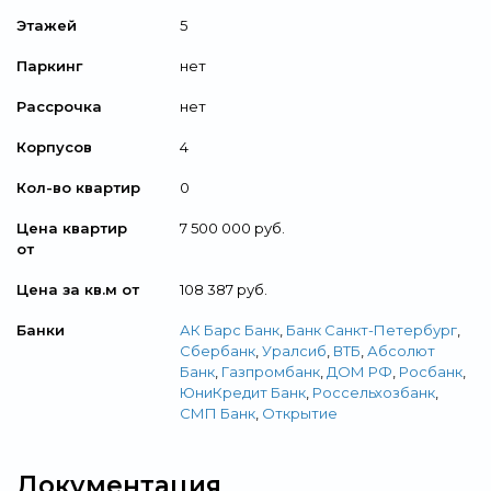
Этажей
5
Паркинг
нет
Рассрочка
нет
Корпусов
4
Кол-во квартир
0
Цена квартир
7 500 000 руб.
от
Цена за кв.м от
108 387 руб.
Банки
АК Барс Банк
,
Банк Санкт-Петербург
,
Сбербанк
,
Уралсиб
,
ВТБ
,
Абсолют
Банк
,
Газпромбанк
,
ДОМ РФ
,
Росбанк
,
ЮниКредит Банк
,
Россельхозбанк
,
СМП Банк
,
Открытие
Документация