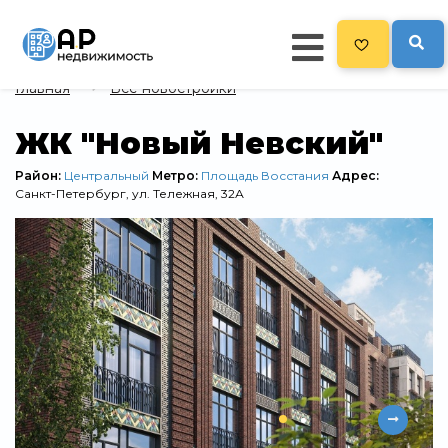
Главная
Все новостройки
Главная
ЖК "Новый Невский"
478
Все новостройки
Район:
Центральный
Метро:
Площадь Восстания
Адрес:
Санкт-Петербург, ул. Тележная, 32А
Новостройки на карте
Блог
Черный список ЖК
Рекламодателям
Политика конфиденциальности
Карта сайта