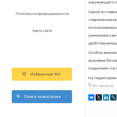
окружающего 
Одной из глав
Политика конфиденциальности
современным
в
использовалис
Карта сайта
уникальные све
удобства
жиль
Особое внимани
красивые бесед
покрытием. На 
Избранные ЖК
На территории 
ЖК Авиатор
Поиск новостроек