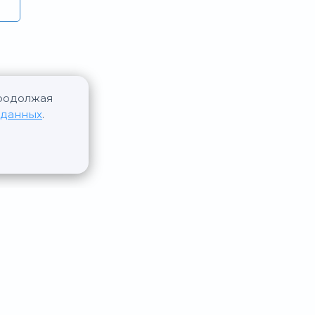
Продолжая
 данных
.
 на aurumrealty.ru обязательна