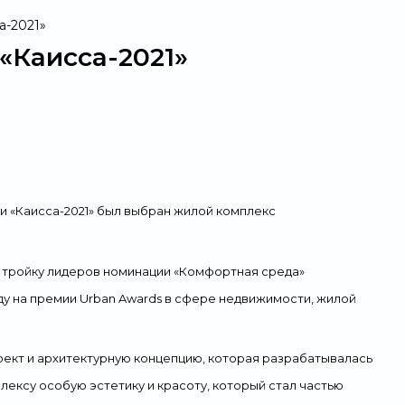
а-2021»
«Каисса-2021»
 «Каисса-2021»
был выбран
жилой комплекс
 в тройку лидеров номинации «Комфортная среда»
ду
на
премии
Urban Awards
в сфере недвижимости,
жилой
оект
и
архитектурн
ую
концепци
ю,
которая
разрабатывалась
плексу особую эстетику
и красоту,
который стал частью