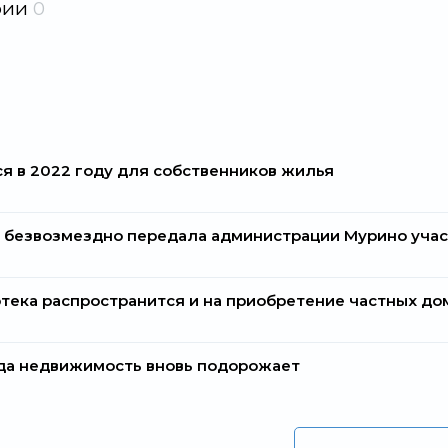
рии
0
я в 2022 году для собственников жилья
 безвозмездно передала администрации Мурино учас
тека распространится и на приобретение частных до
ода недвижимость вновь подорожает