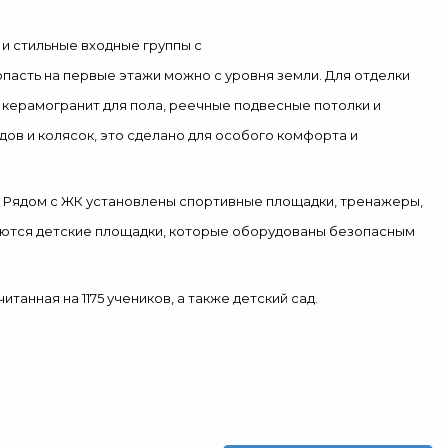
 и
стильные входные группы
с
опасть на первые этажи можно с уровня земли. Для отделки
 керамогранит для пола, реечные подвесные потолки и
ов и колясок, это сделано для
особого комфорта и
 Рядом с ЖК установлены спортивные площадки, тренажеры,
Имеются детские площадки, которые оборудованы безопасным
читанная на
1175 учеников,
а также
детский сад.