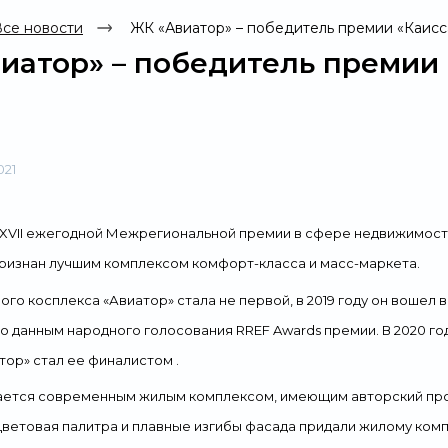
се новости
ЖК «Авиатор» – победитель премии «Каисс
иатор» – победитель премии 
021
XVII
ежегодной Межрегиональной премии в сфере недвижимости
ризнан лучшим комплексом комфорт-класса и масс-маркета.
ого косплекса
«Авиатор» стала не первой, в 2019 году он вошел
по
данным
народного голосования
RREF Awards
премии
.
В 2020 го
тор
» стал
ее
финалистом .
ается
современны
м
жил
ым
комплекс
ом, имеющим
авторски
й
пр
ветовая палитра и плавные изгибы фасада придали жилому ком