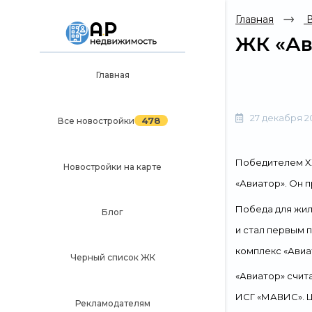
Главная
В
ЖК «Ав
Главная
Главная
478
Все новостройки
27 декабря 2
478
Все новостройки
Новостройки на карте
Победителем
X
Новостройки на карте
Блог
«Авиатор».
Он
п
Черный список ЖК
П
обеда для
жил
Блог
Рекламодателям
и
стал
первым 
Политика конфиденциальности
комплекс «
Авиа
Черный список ЖК
«Авиатор»
счит
Карта сайта
ИСГ «МАВИС». Ц
Рекламодателям