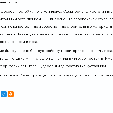
ландшафта
.
Свернуть
ных особенностей
жилого
комплекса «Авиатор» стали
эстетичные
итринн
ым
остекление
м
. Они выполнены в европейском стиле: п
ь самые качественные
и современные строительные
материалы:
тильники. На каждом этаже в холле имеются места для велосипед
цов
жилого комплекса
.
е было уделено благоустройству территории около комплекса.
ки для отдыха, мини-стадион для активных игр, арт-объекты. 
территории есть газоны, деревья и декоративные кустарники.
комплекса «Авиатор» будет работать муниципальная школа
расс