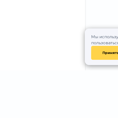
Мы использу
пользоватьс
Принят
© АР Недвижим