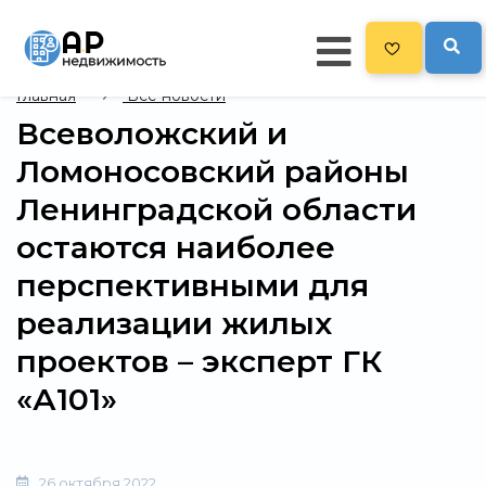
Главная
Все новости
Всеволожский и
Главная
Ломоносовский районы
478
Все новостройки
Ленинградской области
Новостройки на карте
остаются наиболее
Блог
перспективными для
реализации жилых
Черный список ЖК
проектов – эксперт ГК
Рекламодателям
«А101»
Политика конфиденциальности
Карта сайта
26 октября 2022