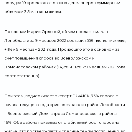
порядка 10 проектов от разных девелоперов суммарным
объемом 3,5 млн кв. м жилья.
По словам Марии Орловой, объем продаж жилья в
Ленобласти за 9 месяцев 2022 составил 559 тыс. кв. м жилья,
+11% к 9 месяцам 2021 года. Произошло это в основном за
счет повышения спроса во Всеволожском и
Ломоносовском районах (+4,2% и +12% к 9 месяцам 2021 года
соответственно).
При этом, подчеркивает эксперт ГК «А101», 75% спроса с
начала текущего года пришлось на один район Ленобласти
– Всеволожский. Доля спроса Ломоносовского района –
16%. Оба района показывают стабильный рост спроса на
жилье. Это подтверждают и средние темпы поглощения: во