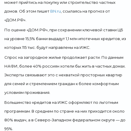
может прийтись на покупку или строительство частных
домов. Об этом пишет
BN.ru
, ссылаясь на прогноз от
«ДОМ.РФ».
По оценке «ДОМ.РФ», при сохранении ключевой ставки ЦБ
на уровне 15,5% банки выдадут 1,1 млн ипотечных кредитов, из
которых 115 тыс. будут направлены на ИЖС.
Спрос на загородное жилье продолжает расти. По данным
НАФИ, более 40% россиян хотели бы жить в частных домах.
Эксперты связывают это с нехваткой просторных квартир
для семей и стремлением граждан к более комфортным
условиям проживания.
Большинство кредитов на ИЖС оформляют по льготным
программам. В среднем по стране на них приходится около
80% выдач, а в Северо-Западном федеральном округе — до
95%.