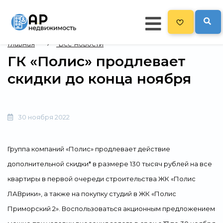
Главная
Все новости
ГК «Полис» продлевает
Главная
скидки до конца ноября
478
Все новостройки
Новостройки на карте
30 ноября 2022
Блог
Черный список ЖК
Группа компаний «Полис» продлевает действие
Рекламодателям
дополнительной скидки* в размере 130 тысяч рублей на все
квартиры в первой очереди строительства ЖК «Полис
Политика конфиденциальности
ЛАВрики», а также на покупку студий в ЖК «Полис
Карта сайта
Приморский 2». Воспользоваться акционным предложением