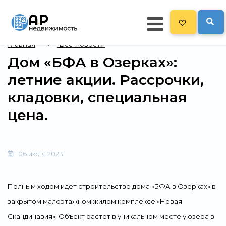
Главная
Все новости
Дом «БФА в Озерках»:
Главная
летние акции. Рассрочки,
478
Все новостройки
кладовки, специальная
Новостройки на карте
цена.
Блог
Черный список ЖК
06 июля 2023
Рекламодателям
Политика конфиденциальности
Полным ходом идет строительство дома «БФА в Озерках» в
закрытом малоэтажном жилом комплексе «Новая
Карта сайта
Скандинавия». Объект растет в уникальном месте у озера в